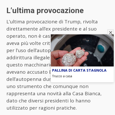
L’ultima provocazione
L’ultima provocazione di Trump, rivolta
direttamente all’ex presidente e al suo
operato, non è casuale. Trump, infatti,
aveva più volte criticato il suo predecessore
per l’uso dell’autopenna, considerando
addirittura illegale alcuni atti firmati con
questo macchinario. Più volte i repubblicani
PALLINA DI CARTA STAGNOLA
avevano accusato Biden di aver abusato
Trucco a casa
dell’autopenna durante il suo mandato,
uno strumento che comunque non
rappresenta una novità alla Casa Bianca,
dato che diversi presidenti lo hanno
utilizzato per ragioni pratiche.