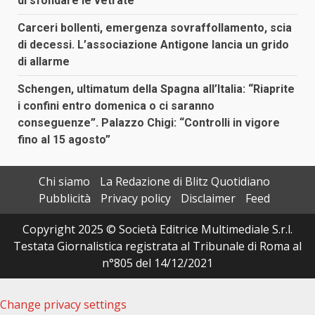
di sfondare le vetrate
Carceri bollenti, emergenza sovraffollamento, scia
di decessi. L’associazione Antigone lancia un grido
di allarme
Schengen, ultimatum della Spagna all’Italia: “Riaprite
i confini entro domenica o ci saranno
conseguenze”. Palazzo Chigi: “Controlli in vigore
fino al 15 agosto”
Chi siamo
La Redazione di Blitz Quotidiano
Pubblicità
Privacy policy
Disclaimer
Feed
Copyright 2025 © Società Editrice Multimediale S.r.l.
Testata Giornalistica registrata al Tribunale di Roma al
n°805 del 14/12/2021
Change privacy settings