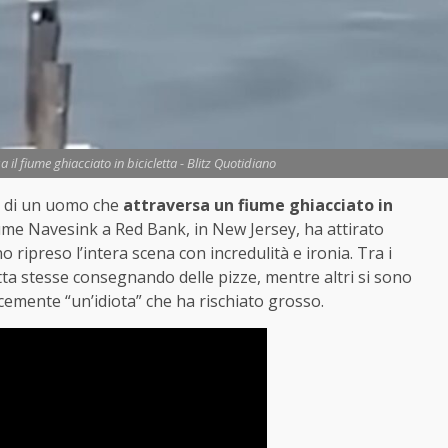
 il fiume ghiacciato in bicicletta - Blitz Quotidiano
eo di un uomo che
attraversa un fiume ghiacciato in
fiume Navesink a Red Bank, in New Jersey, ha attirato
o ripreso l’intera scena con incredulità e ironia. Tra i
letta stesse consegnando delle pizze, mentre altri si sono
icemente “un’idiota” che ha rischiato grosso.