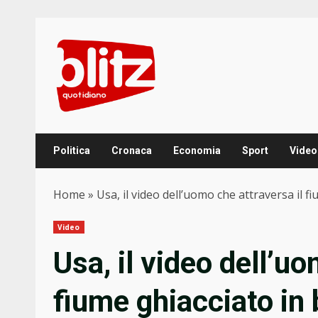
Skip
to
content
Politica
Cronaca
Economia
Sport
Video
Home
»
Usa, il video dell’uomo che attraversa il fi
Video
Usa, il video dell’uo
fiume ghiacciato in 