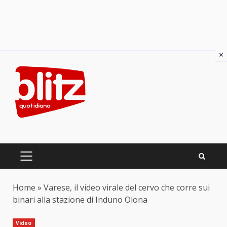
×
Skip
to
content
PRIMARY
MENU
Home
»
Varese, il video virale del cervo che corre sui
binari alla stazione di Induno Olona
Video