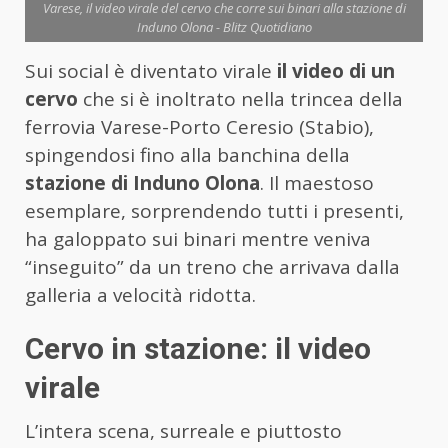
Varese, il video virale del cervo che corre sui binari alla stazione di
Induno Olona - Blitz Quotidiano
Sui social è diventato virale
il video di un
cervo
che si è inoltrato nella trincea della
ferrovia Varese-Porto Ceresio (Stabio),
spingendosi fino alla banchina della
stazione di Induno Olona
. Il maestoso
esemplare, sorprendendo tutti i presenti,
ha galoppato sui binari mentre veniva
“inseguito” da un treno che arrivava dalla
galleria a velocità ridotta.
Cervo in stazione: il video
virale
L’intera scena, surreale e piuttosto