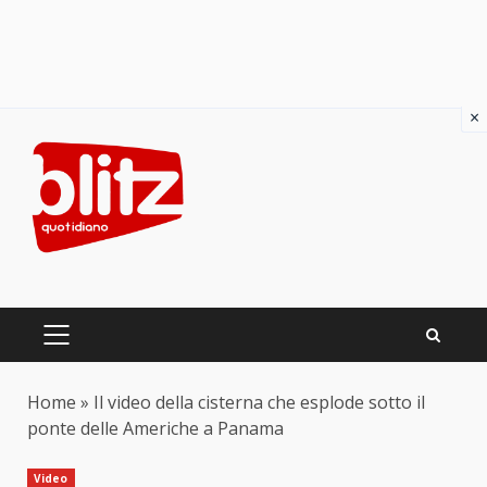
×
Skip
to
content
PRIMARY
MENU
Home
»
Il video della cisterna che esplode sotto il
ponte delle Americhe a Panama
Video