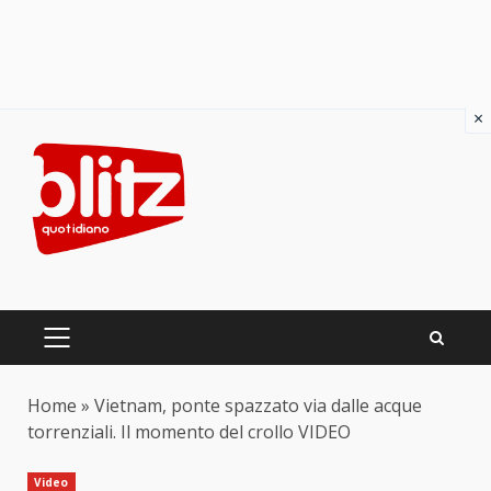
×
Skip
to
content
PRIMARY
MENU
Home
»
Vietnam, ponte spazzato via dalle acque
torrenziali. Il momento del crollo VIDEO
Video