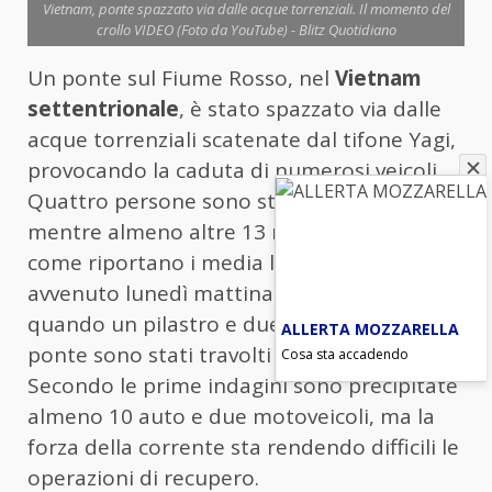
Vietnam, ponte spazzato via dalle acque torrenziali. Il momento del
crollo VIDEO (Foto da YouTube) - Blitz Quotidiano
Un ponte sul Fiume Rosso, nel
Vietnam
settentrionale
, è stato spazzato via dalle
acque torrenziali scatenate dal tifone Yagi,
provocando la caduta di numerosi veicoli.
Quattro persone sono state tratte in salvo,
mentre almeno altre 13 risultano disperse,
come riportano i media locali. Il crollo è
avvenuto lunedì mattina intorno alle dieci,
quando un pilastro e due campate del
ALLERTA MOZZARELLA
ponte sono stati travolti dalle acque.
Cosa sta accadendo
Secondo le prime indagini sono precipitate
almeno 10 auto e due motoveicoli, ma la
forza della corrente sta rendendo difficili le
operazioni di recupero.