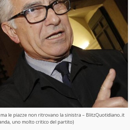
e ma le piazze non ritrovano la sinistra – BlitzQuotidiano..it
anda, uno molto critico del partito)