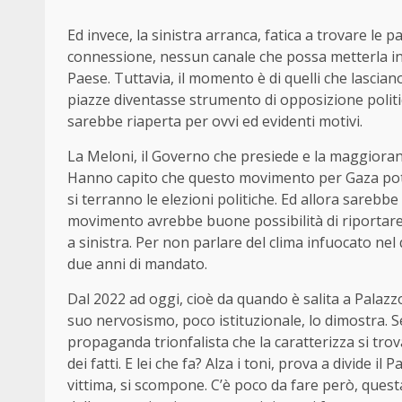
Ed invece, la sinistra arranca, fatica a trovare le 
connessione, nessun canale che possa metterla in 
Paese. Tuttavia, il momento è di quelli che lascian
piazze diventasse strumento di opposizione politica
sarebbe riaperta per ovvi ed evidenti motivi.
La Meloni, il Governo che presiede e la maggioran
Hanno capito che questo movimento per Gaza potr
si terranno le elezioni politiche. Ed allora sarebbe
movimento avrebbe buone possibilità di riportare 
a sinistra. Per non parlare del clima infuocato ne
due anni di mandato.
Dal 2022 ad oggi, cioè da quando è salita a Palazzo 
suo nervosismo, poco istituzionale, lo dimostra. 
propaganda trionfalista che la caratterizza si trov
dei fatti. E lei che fa? Alza i toni, prova a divide i
vittima, si scompone. C’è poco da fare però, questa