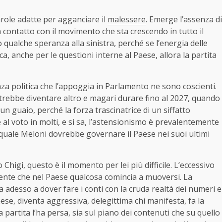
parole adatte per agganciare il
malessere
. Emerge l’assenza di
contatto con il movimento che sta crescendo in tutto il
o qualche speranza alla sinistra, perché se l’energia delle
, anche per le questioni interne al Paese, allora la partita
za politica che l’appoggia in Parlamento ne sono coscienti.
ebbe diventare altro e magari durare fino al 2027, quando
 un guaio, perché la forza trascinatrice di un siffatto
al voto in molti, e si sa, l’astensionismo è prevalentemente
l quale Meloni dovrebbe governare il Paese nei suoi ultimi
Chigi, questo è il momento per lei più difficile. L’eccessivo
Sente che nel Paese qualcosa comincia a muoversi. La
a adesso a dover fare i conti con la cruda realtà dei numeri e
l Paese, diventa aggressiva, delegittima chi manifesta, fa la
 partita l’ha persa, sia sul piano dei contenuti che su quello