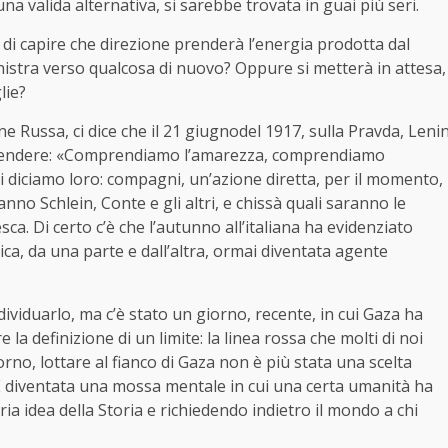
una valida alternativa, si sarebbe trovata in guai più seri.
à di capire che direzione prenderà l’energia prodotta dal
nistra verso qualcosa di nuovo? Oppure si metterà in attesa,
lie?
ne Russa, ci dice che il 21 giugnodel 1917, sulla Pravda, Leni
d attendere: «Comprendiamo l’amarezza, comprendiamo
i diciamo loro: compagni, un’azione diretta, per il momento,
no Schlein, Conte e gli altri, e chissà quali saranno le
a. Di certo c’è che l’autunno all’italiana ha evidenziato
ica, da una parte e dall’altra, ormai diventata agente
dividuarlo, ma c’è stato un giorno, recente, in cui Gaza ha
la definizione di un limite: la linea rossa che molti di noi
rno, lottare al fianco di Gaza non è più stata una scelta
. È diventata una mossa mentale in cui una certa umanità ha
ia idea della Storia e richiedendo indietro il mondo a chi