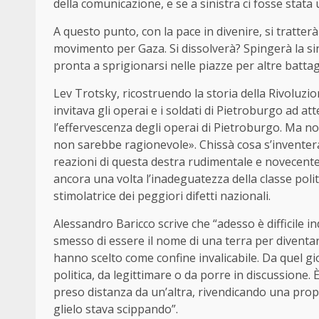
della comunicazione, e se a sinistra ci fosse stata 
A questo punto, con la pace in divenire, si tratter
movimento per Gaza. Si dissolverà? Spingerà la si
pronta a sprigionarsi nelle piazze per altre battag
Lev Trotsky, ricostruendo la storia della Rivoluzio
invitava gli operai e i soldati di Pietroburgo a
l’effervescenza degli operai di Pietroburgo. Ma no
non sarebbe ragionevole». Chissà cosa s’inventeran
reazioni di questa destra rudimentale e novecentesc
ancora una volta l’inadeguatezza della classe polit
stimolatrice dei peggiori difetti nazionali.
Alessandro Baricco scrive che “adesso è difficile in
smesso di essere il nome di una terra per diventare 
hanno scelto come confine invalicabile. Da quel gio
politica, da legittimare o da porre in discussione
preso distanza da un’altra, rivendicando una propr
glielo stava scippando”.