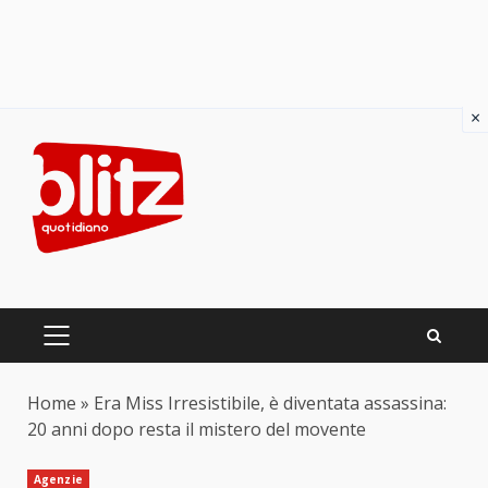
×
Skip
to
content
PRIMARY
MENU
Home
»
Era Miss Irresistibile, è diventata assassina:
20 anni dopo resta il mistero del movente
Agenzie