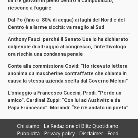
da tre giovani in pieno centro a Campobasso,
riescono a fuggire
Dal Po (fino a -80% di acqua) ai laghi del Nord e del
Centro è allarme siccità: va meglio al Sud
Anthony Fauci: perché il Senato Usa lo ha dichiarato
colpevole di oltraggio al congresso, l’infettivologo
ora rischia una condanna penale
Conte alla commissione Covid: “Ho ricevuto lettera
anonima su mascherine contraffatte che chiama in
causa la stessa azienda scelta dal Governo Meloni”
L’omaggio a Francesco Guccini, Prodi: “Perdo un
amico”. Cardinal Zuppi: “Con lui ad Aushwitz e da
Papa Francesco”. Morandi: “Se n’è andato un poeta”
Chi siamo
La Redazione di Blitz Quotidiano
Pubblicità
Privacy policy
Disclaimer
Feed