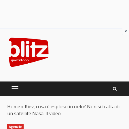
×
Skip
to
content
PRIMARY
MENU
Home
»
Kiev, cosa è esploso in cielo? Non si tratta di
un satellite Nasa. Il video
Agenzie