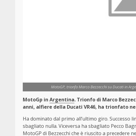
MotoGP, trionfa Marco Bezzecchi su Ducati in Arge
MotoGp in
Argentina
. Trionfo di Marco Bezzecc
anni, alfiere della Ducati VR46, ha trionfato 
Ha dominato dal primo all’ultimo giro. Successo l
sbagliato nulla. Viceversa ha sbagliato Pecco Bagn
MotoGP di Bezzecchi che è riuscito a precedere nel