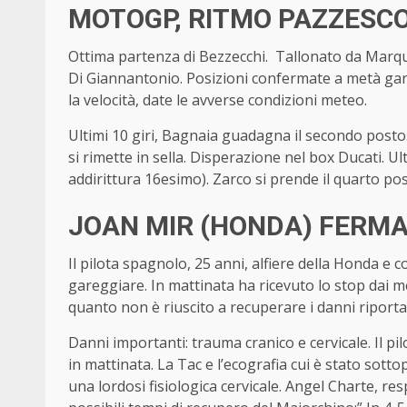
MOTOGP, RITMO PAZZESC
Ottima partenza di Bezzecchi. Tallonato da Marque
Di Giannantonio. Posizioni confermate a metà gar
la velocità, date le avverse condizioni meteo.
Ultimi 10 giri, Bagnaia guadagna il secondo posto. 
si rimette in sella. Disperazione nel box Ducati. U
addirittura 16esimo). Zarco si prende il quarto pos
JOAN MIR (HONDA) FERMA
Il pilota spagnolo, 25 anni, alfiere della Honda
gareggiare. In mattinata ha ricevuto lo stop dai m
quanto non è riuscito a recuperare i danni riporta
Danni importanti: trauma cranico e cervicale. Il 
in mattinata. La Tac e l’ecografia cui è stato sot
una lordosi fisiologica cervicale. Angel Charte, r