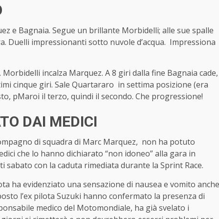
O
z e Bagnaia. Segue un brillante Morbidelli; alle sue spalle
a. Duelli impressionanti sotto nuvole d’acqua. Impressiona
Morbidelli incalza Marquez. A 8 giri dalla fine Bagnaia cade,
ltimi cinque giri. Sale Quartararo in settima posizione (era
to, pMaroi il terzo, quindi il secondo. Che progressione!
TO DAI MEDICI
 e compagno di squadra di Marc Marquez, non ha potuto
edici che lo hanno dichiarato “non idoneo” alla gara in
ti sabato con la caduta rimediata durante la Sprint Race.
pilota ha evidenziato una sensazione di nausea e vomito anch
toposto l’ex pilota Suzuki hanno confermato la presenza di
esponsabile medico del Motomondiale, ha già svelato i