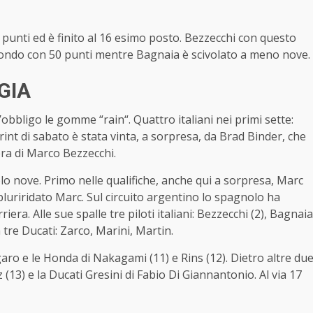
 punti ed è finito al 16 esimo posto. Bezzecchi con questo
 mondo con 50 punti mentre Bagnaia è scivolato a meno nove.
GIA
’obbligo le gomme “rain“. Quattro italiani nei primi sette:
int di sabato è stata vinta, a sorpresa, da Brad Binder, che
era di Marco Bezzecchi.
lo nove. Primo nelle qualifiche, anche qui a sorpresa, Marc
 pluriridato Marc. Sul circuito argentino lo spagnolo ha
iera. Alle sue spalle tre piloti italiani: Bezzecchi (2), Bagnaia
a tre Ducati: Zarco, Marini, Martin.
garo e le Honda di Nakagami (11) e Rins (12). Dietro altre du
 (13) e la Ducati Gresini di Fabio Di Giannantonio. Al via 17