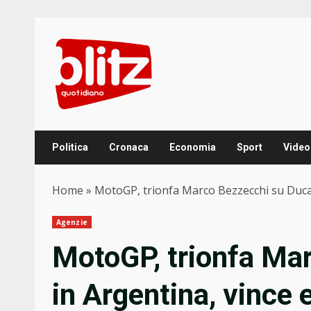
Skip
to
content
Politica
Cronaca
Economia
Sport
Video
Home
»
MotoGP, trionfa Marco Bezzecchi su Ducat
Agenzie
MotoGP, trionfa Ma
in Argentina, vince 