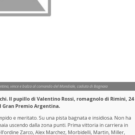
ntina, vince e balza al comando del Mondiale, caduta di Bagnaia
hi. Il pupillo di Valentino Rossi, romagnolo di Rimini, 24
nel Gran Premio Argentina.
impido e meritato. Su una pista bagnata e insidiosa. Non ha
aia uscendo dalla zona punti. Prima vittoria in carriera in
l’ordine Zarco, Alex Marchez, Morbidelli, Martin, Miller,