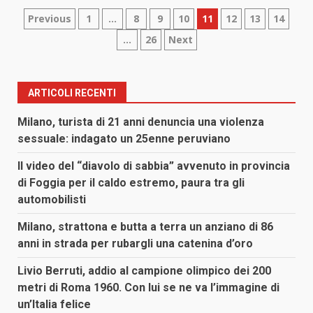
Paginazione
Previous
1
…
8
9
10
11
12
13
14
…
26
Next
degli
articoli
ARTICOLI RECENTI
Milano, turista di 21 anni denuncia una violenza
sessuale: indagato un 25enne peruviano
Il video del “diavolo di sabbia” avvenuto in provincia
di Foggia per il caldo estremo, paura tra gli
automobilisti
Milano, strattona e butta a terra un anziano di 86
anni in strada per rubargli una catenina d’oro
Livio Berruti, addio al campione olimpico dei 200
metri di Roma 1960. Con lui se ne va l’immagine di
un’Italia felice