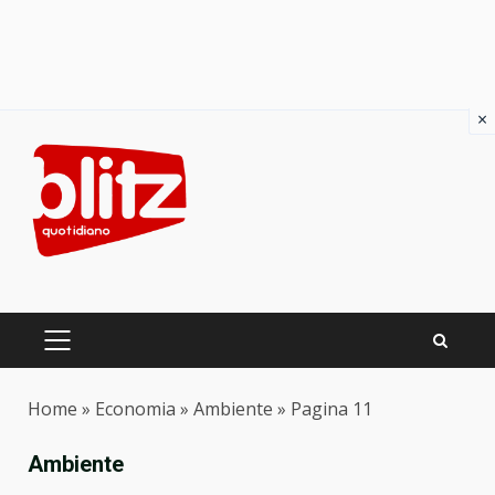
×
Skip
to
content
PRIMARY
MENU
Home
»
Economia
»
Ambiente
»
Pagina 11
Ambiente