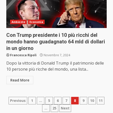
Ambiente
Economia
Con Trump presidente i 10 più ricchi del
mondo hanno guadagnato 64 mld di dollari
in un giorno
Francesca Ripoli
Novembre 7, 2024
Dopo la vittoria di Donald Trump il patrimonio delle
10 persone più ricche del mondo, una lista...
Read More
Paginazione
Previous
1
…
5
6
7
8
9
10
11
…
25
Next
degli