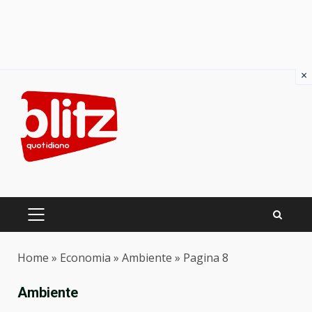
×
Skip
to
content
PRIMARY
MENU
Home
»
Economia
»
Ambiente
»
Pagina 8
Ambiente