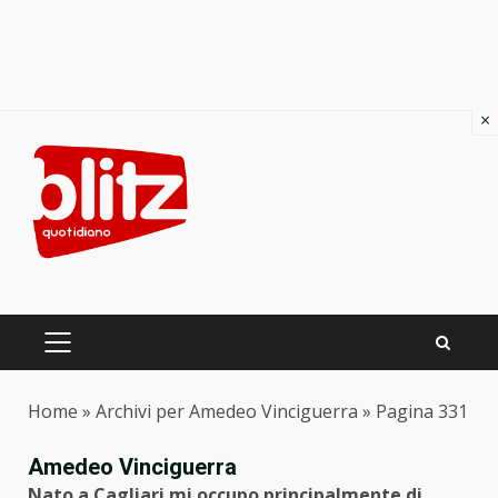
×
Skip
to
content
PRIMARY
MENU
Home
»
Archivi per Amedeo Vinciguerra
»
Pagina 331
Amedeo Vinciguerra
Nato a Cagliari mi occupo principalmente di