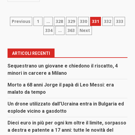
Paginazione
Previous
1
…
328
329
330
331
332
333
334
…
363
Next
degli
articoli
ARTICOLI RECENTI
Sequestrano un giovane e chiedono il riscatto, 4
minori in carcere a Milano
Morto a 68 anni Jorge il papà di Leo Messi: era
malato da tempo
Un drone utilizzato dall’Ucraina entra in Bulgaria ed
esplode vicino a gasdotto
Dieci euro in più per ogni km oltre il limite, sorpasso
a destra e patente a 17 anni: tutte le novità del