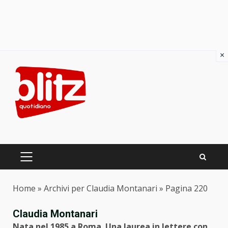
×
Skip
to
content
PRIMARY
MENU
Home
»
Archivi per Claudia Montanari
»
Pagina 220
Claudia Montanari
Nata nel 1985 a Roma. Una laurea in lettere con