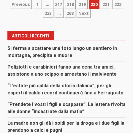
Paginazione
Previous
1
…
217
218
219
220
221
222
223
…
268
Next
degli
articoli
ARTICOLI RECENTI
Si ferma a scattare una foto lungo un sentiero in
montagna, precipita e muore
Poliziotti e carabinieri fanno una cena tra amici,
assistono a uno scippo e arrestano il malvivente
“L’estate più calda della storia italiana”, per gli
esperti il caldo record continuerà fino a Ferragosto
“Prendete i vostri figli e scappate”. La lettera rivolta
alle donne “incastrate dalla mafia”
La madre non gli dà i soldi per la droga e i due figli la
prendono a calci e pugni