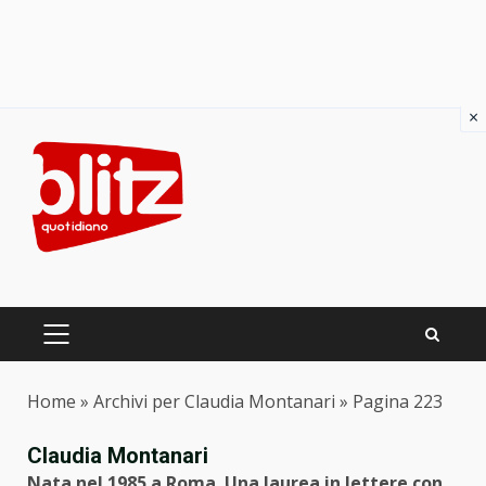
×
Skip
to
content
PRIMARY
MENU
Home
»
Archivi per Claudia Montanari
»
Pagina 223
Claudia Montanari
Nata nel 1985 a Roma. Una laurea in lettere con