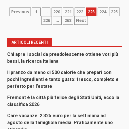
Paginazione
Previous
1
…
220
221
222
223
224
225
226
…
268
Next
degli
articoli
ARTICOLI RECENTI
Chi apre i social da preadolescente ottiene voti più
bassi, la ricerca italiana
Il pranzo da meno di 500 calorie che prepari con
pochi ingredienti e tanto gusto: fresco, completo e
perfetto per l’estate
Fremont è la città più felice degli Stati Uniti, ecco la
classifica 2026
Care vacanze: 2.325 euro per la settimana ad
agosto della famigliola media. Praticamente uno