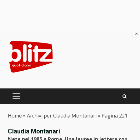
×
Skip
to
content
PRIMARY
MENU
Home
»
Archivi per Claudia Montanari
»
Pagina 221
Claudia Montanari
Nata nel 1985 a Roma. Una laurea in lettere con