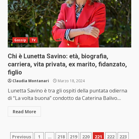
Gossip
TV
Chi è Lunetta Savino: età, biografia,
carriera, vita privata, ex marito, fidanzato,
figlio
Claudia Montanari
Marzo 18, 2024
Lunetta Savino è tra gli ospiti della puntata odierna
di “La volta buona” condotto da Caterina Balivo....
Read More
Paginazione
Previous
1
…
218
219
220
221
222
223