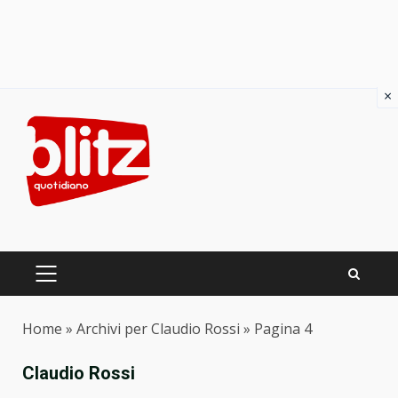
×
Skip
to
content
PRIMARY
MENU
Home
»
Archivi per Claudio Rossi
»
Pagina 4
Claudio Rossi