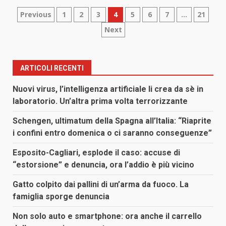
Paginazione
Previous
1
2
3
4
5
6
7
…
21
Next
degli
articoli
ARTICOLI RECENTI
Nuovi virus, l’intelligenza artificiale li crea da sè in
laboratorio. Un’altra prima volta terrorizzante
Schengen, ultimatum della Spagna all’Italia: “Riaprite
i confini entro domenica o ci saranno conseguenze”
Esposito-Cagliari, esplode il caso: accuse di
“estorsione” e denuncia, ora l’addio è più vicino
Gatto colpito dai pallini di un’arma da fuoco. La
famiglia sporge denuncia
Non solo auto e smartphone: ora anche il carrello