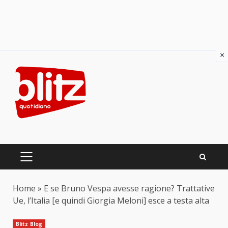
×
Skip
to
content
PRIMARY
MENU
Home
»
E se Bruno Vespa avesse ragione? Trattative
Ue, l’Italia [e quindi Giorgia Meloni] esce a testa alta
Blitz Blog