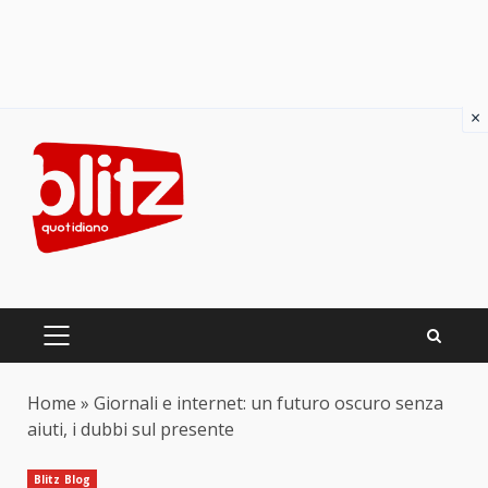
×
Skip
to
content
PRIMARY
MENU
Home
»
Giornali e internet: un futuro oscuro senza
aiuti, i dubbi sul presente
Blitz Blog