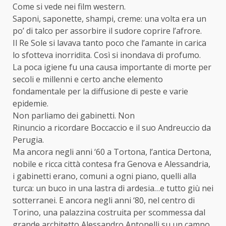
Come si vede nei film western.
Saponi, saponette, shampi, creme: una volta era un
po’ di talco per assorbire il sudore coprire l’afrore.
Il Re Sole si lavava tanto poco che l’amante in carica
lo sfotteva inorridita. Così si inondava di profumo.
La poca igiene fu una causa importante di morte per
secoli e millenni e certo anche elemento
fondamentale per la diffusione di peste e varie
epidemie.
Non parliamo dei gabinetti. Non
Rinuncio a ricordare Boccaccio e il suo Andreuccio da
Perugia.
Ma ancora negli anni ‘60 a Tortona, l’antica Dertona,
nobile e ricca città contesa fra Genova e Alessandria,
i gabinetti erano, comuni a ogni piano, quelli alla
turca: un buco in una lastra di ardesia…e tutto giù nei
sotterranei. E ancora negli anni ‘80, nel centro di
Torino, una palazzina costruita per scommessa dal
grande architetto Alessandro Antonelli su un campo