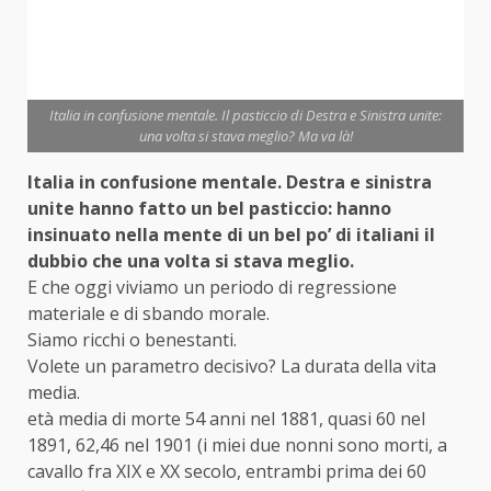
Italia in confusione mentale. Il pasticcio di Destra e Sinistra unite:
una volta si stava meglio? Ma va là!
Italia in confusione mentale. Destra e
sinistra
unite hanno fatto un bel pasticcio: hanno
insinuato nella mente di un bel po’ di italiani il
dubbio che una volta si stava meglio.
E che oggi viviamo un periodo di regressione
materiale e di sbando morale.
Siamo ricchi o benestanti.
Volete un parametro decisivo? La durata della vita
media.
età media di morte 54 anni nel 1881, quasi 60 nel
1891, 62,46 nel 1901 (i miei due nonni sono morti, a
cavallo fra XIX e XX secolo, entrambi prima dei 60