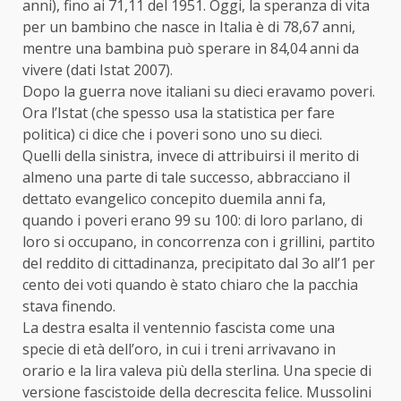
anni), fino ai 71,11 del 1951. Oggi, la speranza di vita
per un bambino che nasce in Italia è di 78,67 anni,
mentre una bambina può sperare in 84,04 anni da
vivere (dati Istat 2007).
Dopo la guerra nove italiani su dieci eravamo poveri.
Ora l’Istat (che spesso usa la statistica per fare
politica) ci dice che i poveri sono uno su dieci.
Quelli della sinistra, invece di attribuirsi il merito di
almeno una parte di tale successo, abbracciano il
dettato evangelico concepito duemila anni fa,
quando i poveri erano 99 su 100: di loro parlano, di
loro si occupano, in concorrenza con i grillini, partito
del reddito di cittadinanza, precipitato dal 3o all’1 per
cento dei voti quando è stato chiaro che la pacchia
stava finendo.
La destra esalta il ventennio fascista come una
specie di età dell’oro, in cui i treni arrivavano in
orario e la lira valeva più della sterlina. Una specie di
versione fascistoide della decrescita felice. Mussolini