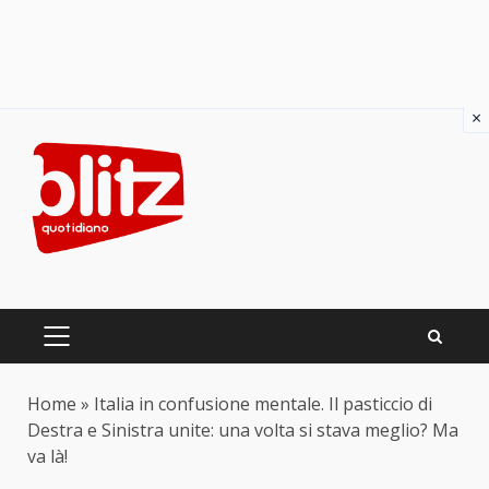
×
Skip
to
content
PRIMARY
MENU
Home
»
Italia in confusione mentale. Il pasticcio di
Destra e Sinistra unite: una volta si stava meglio? Ma
va là!