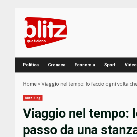
Skip
to
content
Politica
Cronaca
Economia
Sport
Video
Home
»
Viaggio nel tempo: lo faccio ogni volta c
Blitz Blog
Viaggio nel tempo: l
passo da una stanza