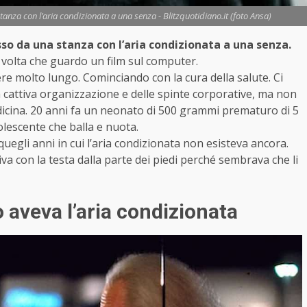
tanza con l’aria condizionata a una senza - Blitzquotidiano.it (foto Ansa)
sso da una stanza con l’aria condizionata a una senza.
 volta che guardo un film sul computer.
re molto lungo. Cominciando con la cura della salute. Ci
la cattiva organizzazione e delle spinte corporative, ma non
icina. 20 anni fa un neonato di 500 grammi prematuro di 5
lescente che balla e nuota.
uegli anni in cui l’aria condizionata non esisteva ancora.
va con la testa dalla parte dei piedi perché sembrava che li
 aveva l’aria condizionata