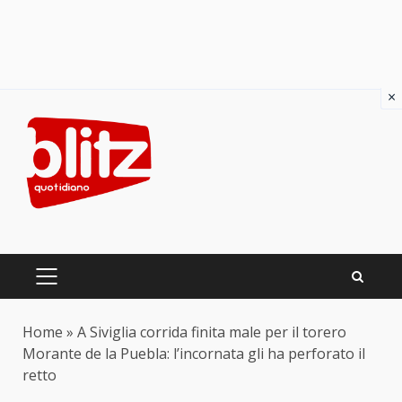
×
Skip
to
content
PRIMARY
MENU
Home
»
A Siviglia corrida finita male per il torero
Morante de la Puebla: l’incornata gli ha perforato il
retto