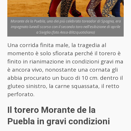
Morante de la Puebla, uno dei più celebrato toreador di Spagna, era
impegnato lunedì scorso con il secondo toro nell'esibizione di aprile
a Siviglia (foto Ansa-Blitzquotidiano)
Una corrida finita male, la tragedia al
momento è solo sfiorata perché il torero è
finito in rianimazione in condizioni gravi ma
è ancora vivo, nonostante una cornata gli
abbia procurato un buco di 10 cm. dentro il
gluteo sinistro, la carne squassata, il retto
perforato.
Il torero Morante de la
Puebla in gravi condizioni