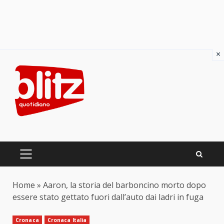
×
Skip
to
content
PRIMARY
MENU
Home
»
Aaron, la storia del barboncino morto dopo
essere stato gettato fuori dall’auto dai ladri in fuga
Cronaca
Cronaca Italia