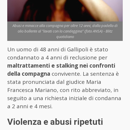
Abusi e minacce alla compagna per oltre 12 anni, dalla padella di
olio bollente al "lavati con la candeggina" (foto ANSA) - Blitz
quotidiano
Un uomo di 48 anni di Gallipoli è stato
condannato a 4 anni di reclusione per
maltrattamenti e stalking nei confronti
della compagna
convivente. La sentenza è
stata pronunciata dal giudice Maria
Francesca Mariano, con rito abbreviato, in
seguito a una richiesta iniziale di condanna
a 2 anni e 4 mesi.
Violenza e abusi ripetuti