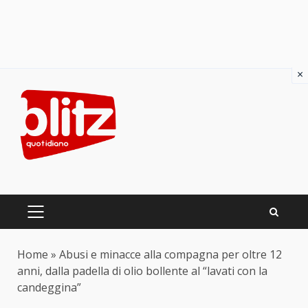
×
Skip
to
content
PRIMARY
MENU
Home
»
Abusi e minacce alla compagna per oltre 12
anni, dalla padella di olio bollente al “lavati con la
candeggina”