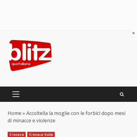
×
Skip
to
content
PRIMARY
MENU
Home
»
Accoltella la moglie con le forbici dopo mesi
di minacce e violenze
Cronaca
Cronaca Italia