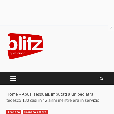
×
Skip
to
content
PRIMARY
MENU
Home
»
Abusi sessuali, imputati a un pediatra
tedesco 130 casi in 12 anni mentre era in servizio
Cronaca
Cronaca estera