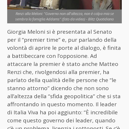
Renzi alla Meloni: "Governo non all'altezza, non è colpa mia se
sembra la famiglia Addams" (foto da video) - Blitz Quotidiano
Giorgia Meloni si è presentata al Senato
per il “premier time” e, pur parlando della
volontà di aprire le porte al dialogo, è finita
a battibeccare con l’opposione. Ad
attaccare la premier è stato anche Matteo
Renzi che, rivolgendosi alla premier, ha
parlato della qualità delle persone che “le
stanno attorno” dicendo che non sono
all’altezza della “sfida geopolitica” che si sta
affrontando in questo momento. Il leader
di Italia Viva ha poi aggiunto: “È incredibile
come questo governo dei leader, quando
c’è un problema, licenzia i sottoposti. Se c’è