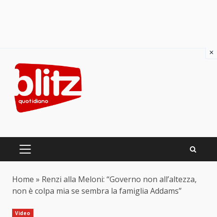
×
Skip
to
content
PRIMARY
MENU
Home
»
Renzi alla Meloni: “Governo non all’altezza,
non è colpa mia se sembra la famiglia Addams”
Video