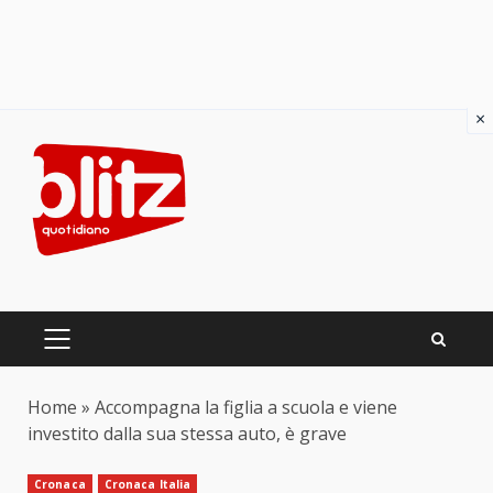
×
Skip
to
content
PRIMARY
MENU
Home
»
Accompagna la figlia a scuola e viene
investito dalla sua stessa auto, è grave
Cronaca
Cronaca Italia