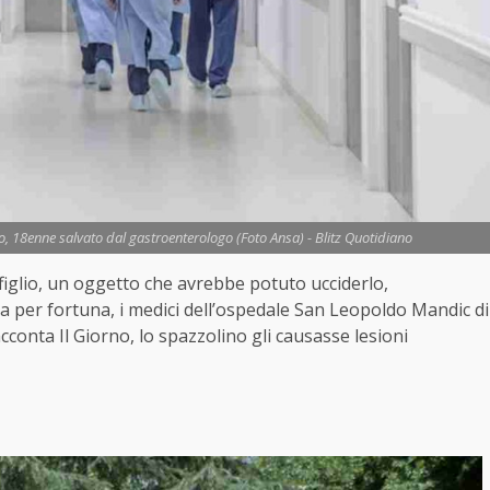
o, 18enne salvato dal gastroenterologo (Foto Ansa) - Blitz Quotidiano
figlio, un oggetto che avrebbe potuto ucciderlo,
a per fortuna, i medici dell’ospedale San Leopoldo Mandic di
conta Il Giorno, lo spazzolino gli causasse lesioni