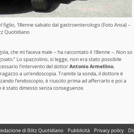
l figlio, 18enne salvato dal gastroenterologo (Foto Ansa) –
itz Quotidiano
ola, che mi faceva male – ha raccontato il 18enne –. Non so
goiato.” Lo spazzolino, si legge, non era stato possibile
cessario l’intervento del dottor
Antonio Armellino
,
 ragazzo a un’endoscopia. Tramite la sonda, il dottore è
zzando l’endoscopio, è riuscito prima ad afferrarlo e poi a
nne è stato dimesso senza conseguenze.
Redazione di Blitz Quotidiano
Pubblicità
Privacy policy
Di