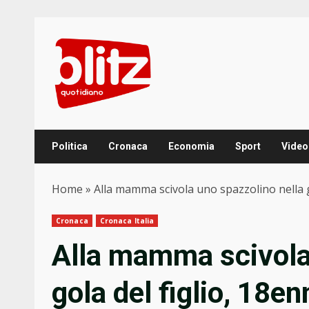
Skip
to
content
Politica
Cronaca
Economia
Sport
Video
Home
»
Alla mamma scivola uno spazzolino nella g
Cronaca
Cronaca Italia
Alla mamma scivola 
gola del figlio, 18en