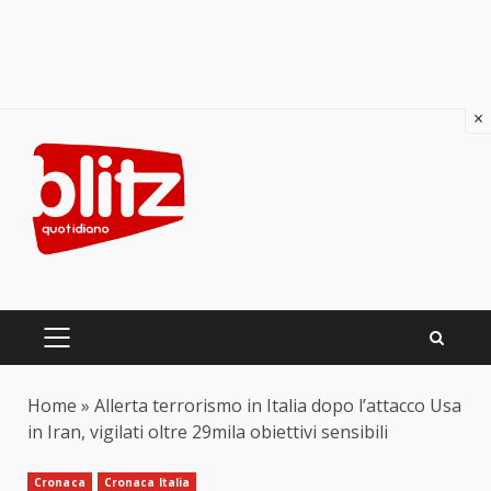
×
Skip
to
content
PRIMARY
MENU
Home
»
Allerta terrorismo in Italia dopo l’attacco Usa
in Iran, vigilati oltre 29mila obiettivi sensibili
Cronaca
Cronaca Italia