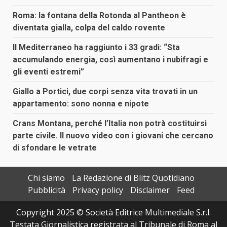
Roma: la fontana della Rotonda al Pantheon è
diventata gialla, colpa del caldo rovente
Il Mediterraneo ha raggiunto i 33 gradi: “Sta
accumulando energia, così aumentano i nubifragi e
gli eventi estremi”
Giallo a Portici, due corpi senza vita trovati in un
appartamento: sono nonna e nipote
Crans Montana, perché l’Italia non potrà costituirsi
parte civile. Il nuovo video con i giovani che cercano
di sfondare le vetrate
Chi siamo
La Redazione di Blitz Quotidiano
Pubblicità
Privacy policy
Disclaimer
Feed
Copyright 2025 © Società Editrice Multimediale S.r.l.
Testata Giornalistica registrata al Tribunale di Roma al