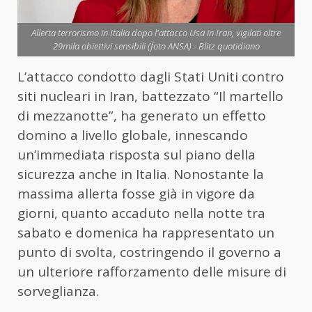
Allerta terrorismo in Italia dopo l'attacco Usa in Iran, vigilati oltre
29mila obiettivi sensibili (foto ANSA) - Blitz quotidiano
L’attacco condotto dagli Stati Uniti contro
siti nucleari in Iran, battezzato “Il martello
di mezzanotte”, ha generato un effetto
domino a livello globale, innescando
un’immediata risposta sul piano della
sicurezza anche in Italia. Nonostante la
massima allerta fosse già in vigore da
giorni, quanto accaduto nella notte tra
sabato e domenica ha rappresentato un
punto di svolta, costringendo il governo a
un ulteriore rafforzamento delle misure di
sorveglianza.