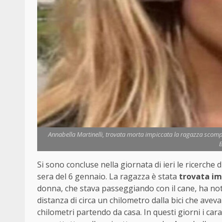
Annabella Martinelli, trovata morta impiccata la ragazza scompars
B
Si sono concluse nella giornata di ieri le ricerche d
sera del 6 gennaio. La ragazza è stata
trovata im
donna, che stava passeggiando con il cane, ha nota
distanza di circa un chilometro dalla bici che ave
chilometri partendo da casa. In questi giorni i ca