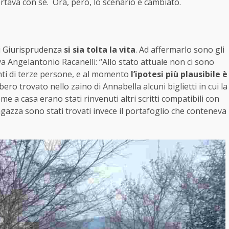
rtava con sé. Ora, però, lo scenario è cambiato.
di Giurisprudenza
si sia tolta la vita
. Ad affermarlo sono gli
va Angelantonio Racanelli: “Allo stato attuale non ci sono
nti di terze persone, e al momento
l’ipotesi più plausibile è
ebbero trovato nello zaino di Annabella alcuni biglietti in cui la
me a casa erano stati rinvenuti altri scritti compatibili con
ragazza sono stati trovati invece il portafoglio che conteneva