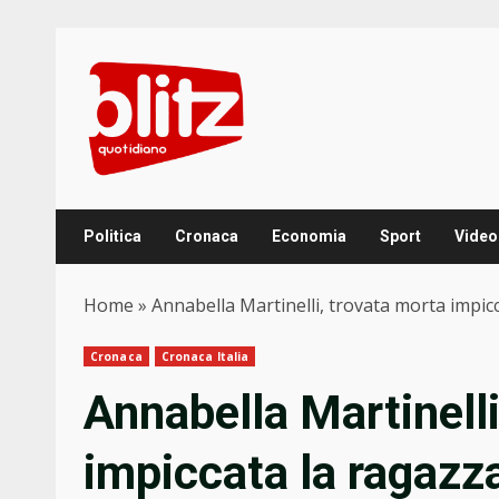
Skip
to
content
Politica
Cronaca
Economia
Sport
Video
Home
»
Annabella Martinelli, trovata morta impicca
Cronaca
Cronaca Italia
Annabella Martinelli
impiccata la ragaz