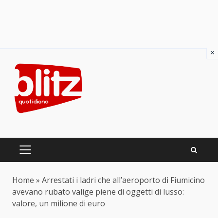
×
Skip
to
content
PRIMARY
MENU
Home
»
Arrestati i ladri che all’aeroporto di Fiumicino
avevano rubato valige piene di oggetti di lusso:
valore, un milione di euro