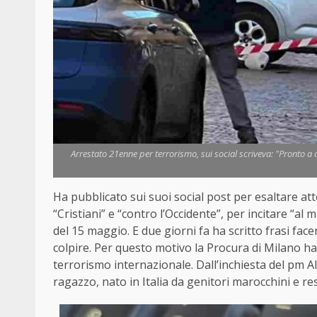
Arrestato 21enne per terrorismo, sui social scriveva: "Pronto a 
Ha pubblicato sui suoi social post per esaltare atte
“Cristiani” e “contro l’Occidente”, per incitare “a
del 15 maggio. E due giorni fa ha scritto frasi fa
colpire. Per questo motivo la Procura di Milano ha
terrorismo internazionale. Dall’inchiesta del pm A
ragazzo, nato in Italia da genitori marocchini e re