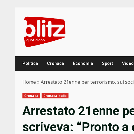
Skip
to
content
Politica
Cronaca
Economia
Sport
Video
Home
»
Arrestato 21enne per terrorismo, sui socia
Cronaca
Cronaca Italia
Arrestato 21enne per
scriveva: “Pronto a