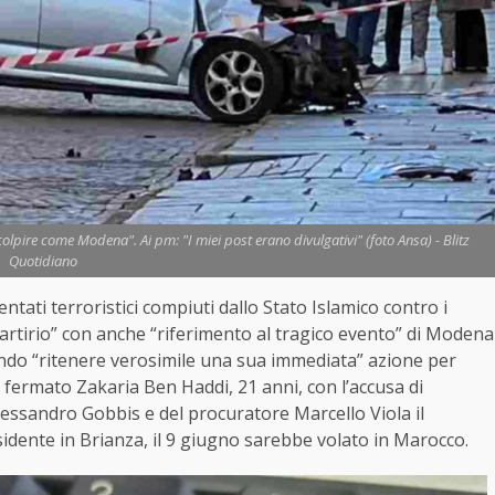
colpire come Modena". Ai pm: "I miei post erano divulgativi" (foto Ansa) - Blitz
Quotidiano
ntati terroristici compiuti dallo Stato Islamico contro i
l martirio” con anche “riferimento al tragico evento” di Modena
cendo “ritenere verosimile una sua immediata” azione per
 fermato Zakaria Ben Haddi, 21 anni, con l’accusa di
lessandro Gobbis e del procuratore Marcello Viola il
sidente in Brianza, il 9 giugno sarebbe volato in Marocco.