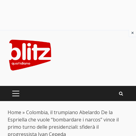
×
Skip
to
content
PRIMARY
MENU
Home
»
Colombia, il trumpiano Abelardo De la
Espriella che vuole “bombardare i narcos” vince il
primo turno delle presidenziali: sfiderà il
progressista Ivan Cepeda