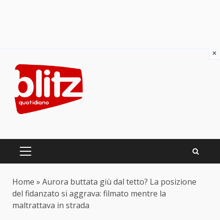
×
Skip
to
content
PRIMARY
MENU
Home
»
Aurora buttata giù dal tetto? La posizione
del fidanzato si aggrava: filmato mentre la
maltrattava in strada