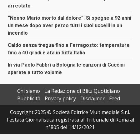
arrestato
“Nonno Mario morto dal dolore”. Si spegne a 92 anni
un mese dopo aver perso tutti i suoi uccelli in un
incendio
Caldo senza tregua fino a Ferragosto: temperature
fino a 40 gradi e afa in tutta Italia
In via Paolo Fabbri a Bologna le canzoni di Guccini
sparate a tutto volume
Chi siamo
La Redazione di Blitz Quotidiano
Pubblicità
Privacy policy
Disclaimer
Feed
Copyright 2025 © Società Editrice Multimediale S.r.l.
Testata Giornalistica registrata al Tribunale di Roma al
n°805 del 14/12/2021