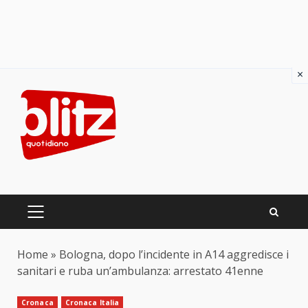
×
Skip
to
content
PRIMARY
MENU
Home
»
Bologna, dopo l’incidente in A14 aggredisce i
sanitari e ruba un’ambulanza: arrestato 41enne
Cronaca
Cronaca Italia