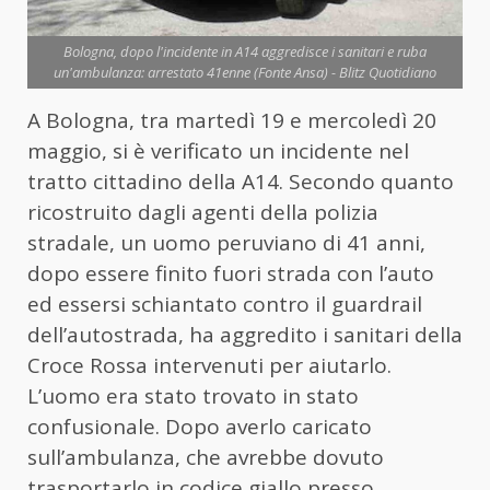
Bologna, dopo l'incidente in A14 aggredisce i sanitari e ruba
un'ambulanza: arrestato 41enne (Fonte Ansa) - Blitz Quotidiano
A Bologna, tra martedì 19 e mercoledì 20
maggio, si è verificato un incidente nel
tratto cittadino della A14. Secondo quanto
ricostruito dagli agenti della polizia
stradale, un uomo peruviano di 41 anni,
dopo essere finito fuori strada con l’auto
ed essersi schiantato contro il guardrail
dell’autostrada, ha aggredito i sanitari della
Croce Rossa intervenuti per aiutarlo.
L’uomo era stato trovato in stato
confusionale. Dopo averlo caricato
sull’ambulanza, che avrebbe dovuto
trasportarlo in codice giallo presso