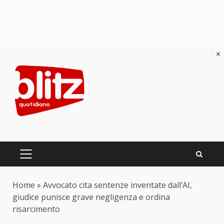
×
Skip
to
content
PRIMARY
MENU
Home
»
Avvocato cita sentenze inventate dall’AI,
giudice punisce grave negligenza e ordina
risarcimento