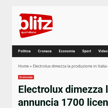
Skip
to
content
Politica
Cronaca
Economia
Sport
Video
Home
»
Electrolux dimezza la produzione in Itali
Economia
Electrolux dimezza l
annuncia 1700 lice