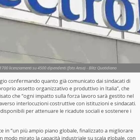
 1700 licenziamenti su 4500 dipendenti (foto Ansa) - Blitz Quotidiano
gio confermando quanto già comunicato dai sindacati di
roprio assetto organizzativo e produttivo in Italia”, che
isato che “ogni impatto sulla forza lavoro sarà gestito nel
erso interlocuzioni costruttive con istituzioni e sindacati.
disponibili per attenuare le ricadute sociali e sostenere i
e in “un più ampio piano globale, finalizzato a migliorare
in modo mirato la capacità industriale su scala globale, con