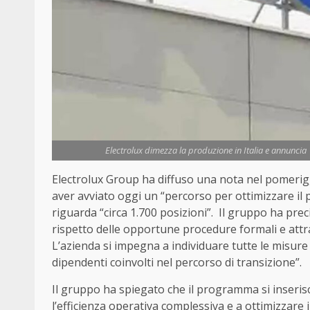
Electrolux dimezza la produzione in Italia e annuncia
Electrolux Group ha diffuso una nota nel pomerig
aver avviato oggi un “percorso per ottimizzare il p
riguarda “circa 1.700 posizioni”. Il gruppo ha prec
rispetto delle opportune procedure formali e attrav
L’azienda si impegna a individuare tutte le misure 
dipendenti coinvolti nel percorso di transizione”.
Il gruppo ha spiegato che il programma si inserisc
l’efficienza operativa complessiva e a ottimizzare 