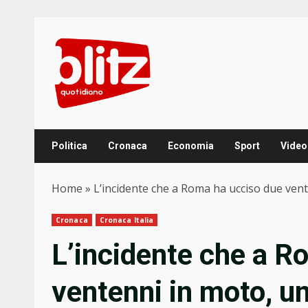
Skip
to
content
Politica
Cronaca
Economia
Sport
Video
Home
»
L’incidente che a Roma ha ucciso due vent
Cronaca
Cronaca Italia
L’incidente che a R
ventenni in moto, un