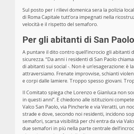
Sul posto per i rilievi domenica sera la polizia loc
di Roma Capitale tutt’ora impegnati nella ricostruzi
velocità e il rispetto del semaforo.
Per gli abitanti di San Paolo
A puntare il dito contro quell’incrocio gli abitant
sicurezza. “Da anni i residenti di San Paolo chiama
di abitanti sui social -. Non è un’esagerazione: è 
attraversiamo. Frenate improvvise, schianti violent
e corpi dalle lamiere. Troppo spesso giovani. Tro
Il Comitato spiega che Lorenzo e Gianluca non son
in questi anni”. E chiedono alle istituzioni compete
Valco San Paolo, via Pincherle e via Veratti, un 
strade e dove, secondo noi residenti, incidono sop
semafori, scarsa visibilità per chi entra da via Valc
due semafori in più nella parte centrale dell’incr