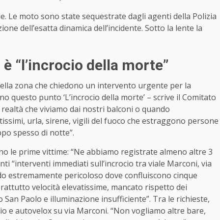
ale. Le moto sono state sequestrate dagli agenti della Polizia
one dell’esatta dinamica dell’incidente. Sotto la lente la
 è “l’incrocio della morte”
i della zona che chiedono un intervento urgente per la
no questo punto ‘L’incrocio della morte’ – scrive il Comitato
la realtà che viviamo dai nostri balconi o quando
issimi, urla, sirene, vigili del fuoco che estraggono persone
ppo spesso di notte”.
o le prime vittime: “Ne abbiamo registrate almeno altre 3
nti “interventi immediati sull’incrocio tra viale Marconi, via
nodo estremamente pericoloso dove confluiscono cinque
rattutto velocità elevatissime, mancato rispetto dei
o San Paolo e illuminazione insufficiente”. Tra le richieste,
ocio e autovelox su via Marconi. “Non vogliamo altre bare,