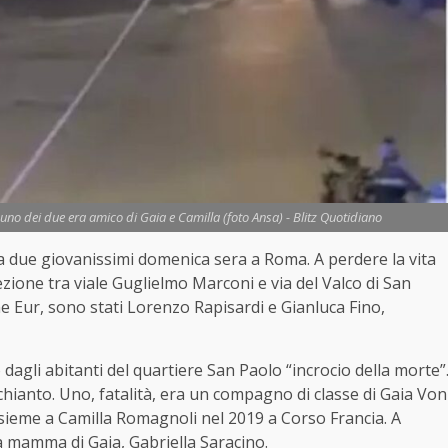
uno dei due era amico di Gaia e Camilla (foto Ansa) - Blitz Quotidiano
 due giovanissimi domenica sera a Roma. A perdere la vita
rsezione tra viale Guglielmo Marconi e via del Valco di San
ne Eur, sono stati Lorenzo Rapisardi e Gianluca Fino,
agli abitanti del quartiere San Paolo “incrocio della morte”
 schianto. Uno, fatalità, era un compagno di classe di Gaia Von
nsieme a Camilla Romagnoli nel 2019 a Corso Francia. A
a mamma di Gaia, Gabriella Saracino.