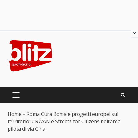
×
Skip
to
content
PRIMARY
MENU
Home
»
Roma Cura Roma e progetti europei sul
territorio: URWAN e Streets for Citizens nell’area
pilota di via Cina