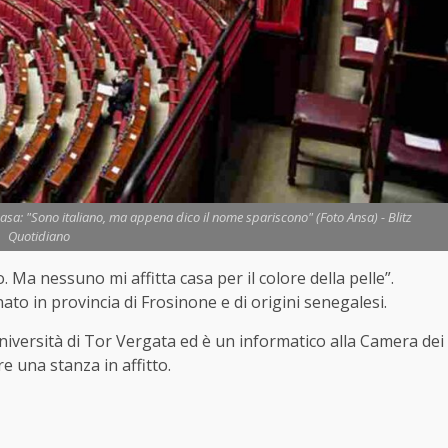
casa: "Sono italiano, ma appena dico il nome spariscono" (Foto Ansa) - Blitz
Quotidiano
. Ma nessuno mi affitta casa per il colore della pelle”.
ato in provincia di Frosinone e di origini senegalesi.
università di Tor Vergata ed è un informatico alla Camera dei
 una stanza in affitto.