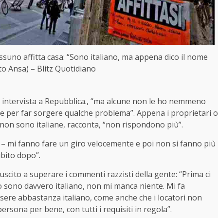
ssuno affitta casa: “Sono italiano, ma appena dico il nome
to Ansa) – Blitz Quotidiano
a intervista a Repubblica., “ma alcune non le ho nemmeno
ome per far sorgere qualche problema”. Appena i proprietari o
i non sono italiane, racconta, “non rispondono più”.
 – mi fanno fare un giro velocemente e poi non si fanno più
ubito dopo”.
uscito a superare i commenti razzisti della gente: “Prima ci
o sono davvero italiano, non mi manca niente. Mi fa
ssere abbastanza italiano, come anche che i locatori non
rsona per bene, con tutti i requisiti in regola”.