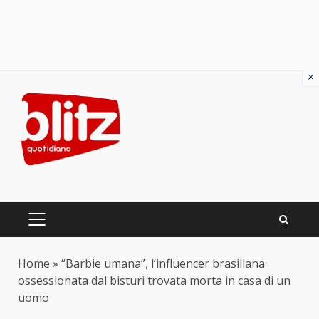
×
Skip
to
content
PRIMARY
MENU
Home
»
“Barbie umana”, l’influencer brasiliana
ossessionata dal bisturi trovata morta in casa di un
uomo