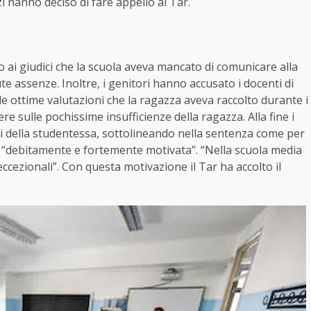
zi hanno deciso di fare appello al Tar.
o ai giudici che la scuola aveva mancato di comunicare alla
tute assenze. Inoltre, i genitori hanno accusato i docenti di
e ottime valutazioni che la ragazza aveva raccolto durante i
 sulle pochissime insufficienze della ragazza. Alla fine i
i della studentessa, sottolineando nella sentenza come per
“debitamente e fortemente motivata”. “Nella scuola media
eccezionali”. Con questa motivazione il Tar ha accolto il