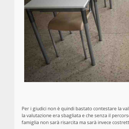
Per i giudici non è quindi bastato contestare la v
la valutazione era sbagliata e che senza il percor
famiglia non sarà risarcita ma sarà invece costret