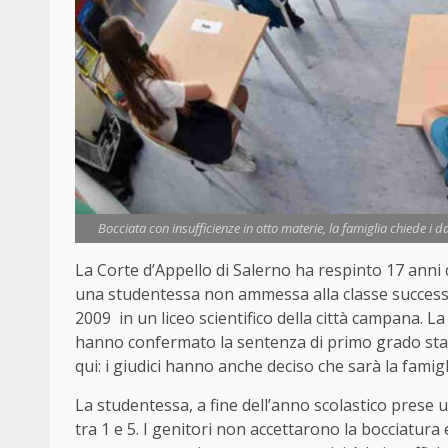
Bocciata con insufficienze in otto materie, la famiglia chiede i d
La Corte d’Appello di Salerno ha respinto 17 anni d
una studentessa non ammessa alla classe successiv
2009 in un liceo scientifico della città campana. La
hanno confermato la sentenza di primo grado stabi
qui: i giudici hanno anche deciso che sarà la famigli
La studentessa, a fine dell’anno scolastico prese 
tra 1 e 5. I genitori non accettarono la bocciatura e