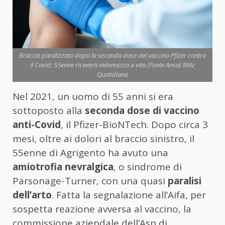
Braccio paralizzato dopo la seconda dose del vaccino Pfizer contro
il Covid: 55enne riceverà indennizzo a vita (Fonte Ansa) Blitz
Quotidiano
Nel 2021, un uomo di 55 anni si era
sottoposto alla
seconda dose di vaccino
anti-Covid
, il Pfizer-BioNTech. Dopo circa 3
mesi, oltre ai dolori al braccio sinistro, il
55enne di Agrigento ha avuto una
amiotrofia nevralgica
, o sindrome di
Parsonage-Turner, con una quasi
paralisi
dell’arto
. Fatta la segnalazione all’Aifa, per
sospetta reazione avversa al vaccino, la
commissione aziendale dell’Asp di