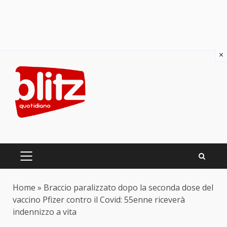
×
Skip
to
content
PRIMARY
MENU
Home
»
Braccio paralizzato dopo la seconda dose del
vaccino Pfizer contro il Covid: 55enne riceverà
indennizzo a vita