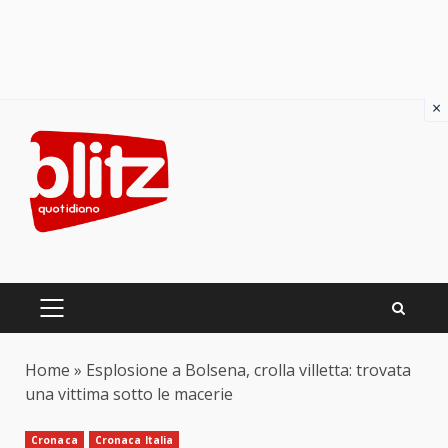
×
Skip
to
content
PRIMARY
MENU
Home
»
Esplosione a Bolsena, crolla villetta: trovata
una vittima sotto le macerie
Cronaca
Cronaca Italia