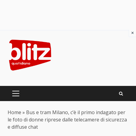
×
Skip
to
content
PRIMARY
MENU
Home
»
Bus e tram Milano, c’è il primo indagato per
le foto di donne riprese dalle telecamere di sicurezza
e diffuse chat