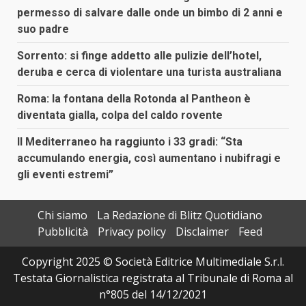
permesso di salvare dalle onde un bimbo di 2 anni e
suo padre
Sorrento: si finge addetto alle pulizie dell’hotel,
deruba e cerca di violentare una turista australiana
Roma: la fontana della Rotonda al Pantheon è
diventata gialla, colpa del caldo rovente
Il Mediterraneo ha raggiunto i 33 gradi: “Sta
accumulando energia, così aumentano i nubifragi e
gli eventi estremi”
Chi siamo
La Redazione di Blitz Quotidiano
Pubblicità
Privacy policy
Disclaimer
Feed
Copyright 2025 © Società Editrice Multimediale S.r.l.
Testata Giornalistica registrata al Tribunale di Roma al
n°805 del 14/12/2021