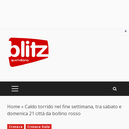
×
Skip
to
content
PRIMARY
MENU
Home
»
Caldo torrido nel fine settimana, tra sabato e
domenica 21 città da bollino rosso
Cronaca
Cronaca Italia