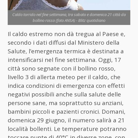
Caldo torrido nel fine settimana, tra sabato e domenica 21 città da
bollino rosso (foto ANSA) - Blitz quotidiano
Il caldo estremo non dà tregua al Paese e,
secondo i dati diffusi dal Ministero della
Salute, l’emergenza termica è destinata a
intensificarsi nel fine settimana. Oggi, 17
città sono segnate con il bollino rosso,
livello 3 di allerta meteo per il caldo, che
indica condizioni di emergenza con effetti
negativi possibili anche sulla salute delle
persone sane, ma soprattutto su anziani,
bambini piccoli e pazienti cronici. Domani,
domenica 29 giugno, il numero salirà a 21
località bollenti. Le temperature potranno
toccare punte di 40°C in diverse zone, con