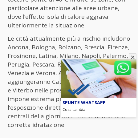
particolare attenzione alle aree urbane,
dove l’effetto isola di calore aggrava
ulteriormente la situazione.
Le città attualmente più a rischio includono
Ancona, Bologna, Bolzano, Brescia, Firenze,
Frosinone, Latina, Milano, Napoli, Palermo,
Perugia, Pescara, Roma, Torino, Trieste,
Venezia e Verona. A queste si
aggiungeranno Catania, Civitavecchia, Rieti
e Viterbo nelle prossime ore. La situazione
impone estrema prudenza, evitando
SPUNTE WHATSAPP
l’esposizione diretta al sole nelle ore
Cosa cambia
centrali della giornata e mantenendo una
corretta idratazione.