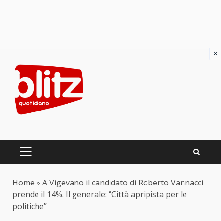
×
Skip
to
content
PRIMARY
MENU
Home
»
A Vigevano il candidato di Roberto Vannacci
prende il 14%. Il generale: “Città apripista per le
politiche”