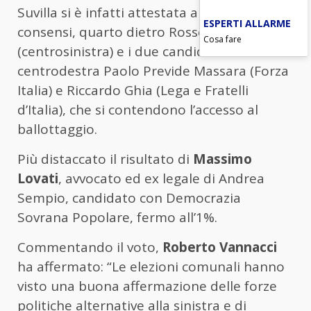
Suvilla si è infatti attestata al 14,2% dei
ESPERTI ALLARME
consensi, quarto dietro Rossella Buratti
Cosa fare
(centrosinistra) e i due candidati del
centrodestra Paolo Previde Massara (Forza
Italia) e Riccardo Ghia (Lega e Fratelli
d’Italia), che si contendono l’accesso al
ballottaggio.
Più distaccato il risultato di
Massimo
Lovati
, avvocato ed ex legale di Andrea
Sempio, candidato con Democrazia
Sovrana Popolare, fermo all’1%.
Commentando il voto,
Roberto Vannacci
ha affermato: “Le elezioni comunali hanno
visto una buona affermazione delle forze
politiche alternative alla sinistra e di