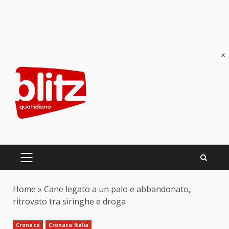
×
Skip
to
content
PRIMARY
MENU
Home
»
Cane legato a un palo e abbandonato,
ritrovato tra siringhe e droga
Cronaca
Cronaca Italia