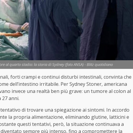
re al quarto stadio: la storia di Sydney (foto ANSA) - Blitz quotidiano
i, forti crampi e continui disturbi intestinali, convinta che
me dell’intestino irritabile. Per Sydney Stoner, americana
ano invece una realtà ben più grave: un tumore al colon al
 27 anni.
 tentativo di trovare una spiegazione ai sintomi. In accordo
te la propria alimentazione, eliminando glutine, latticini e
ostante questi tentativi, però, la situazione continuava a
a diventato sempre più intenso, fino a compromettere la